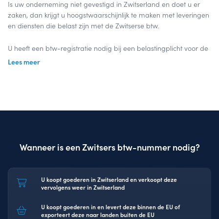
Is uw onderneming niet gevestigd in Zwitserland en doet u er
zaken, dan krijgt u hoogstwaarschijnlijk te maken met leveringen
en diensten die belast zijn met de Zwitserse btw.
U heeft een btw-registratie nodig bij een belastingplicht voor de
btw in Zwitserland. Na het aanvragen van een Zwitsers btw-
Lees meer
nummer dient u periodiek aangifte in voor de Zwitserse
omzetbelasting.
InterVAT kent de wegen en de wet- en regelgeving wanneer u
zakendoet in Zwitserland. Wanneer u uw btw-registratie en -
aangiften uitbesteedt, bespaart u tijd en geld: u richt zich op uw
kerntaken en onze btw-specialisten verzorgen de Zwitserse btw-
Wanneer is een Zwitsers btw-nummer nodig?
aangifte(n).
Laten we samenwerken
U koopt goederen in Zwitserland en verkoopt deze
vervolgens weer in Zwitserland
U koopt goederen in en levert deze binnen de EU of
exporteert deze naar landen buiten de EU