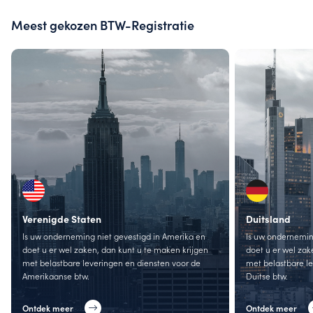
Meest gekozen BTW-Registratie
Verenigde Staten
Duitsland
Is uw onderneming niet gevestigd in Amerika en
Is uw onderneming
doet u er wel zaken, dan kunt u te maken krijgen
doet u er wel zak
met belastbare leveringen en diensten voor de
met belastbare l
Amerikaanse btw.
Duitse btw.
Ontdek meer
Ontdek meer