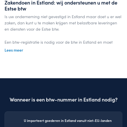
Zakendoen in Estland: wij ondersteunen u met de
Estse btw
Is uw onderneming niet gevestigd in Estland maar doet u er wel
zaken, dan kunt u te maken krijgen met belastbare leveringen
en diensten voor de Estse btw.
Een btw-registratie is nodig voor de btw in Estland en moet
aangevraagd worden bij een belastingdienst. Nadat u een Estse
Lees meer
btw-nummer heeft ontvangen, doet u periodiek aangifte voor
de Estse omzetbelasting.
InterVAT kent de wegen en de regel- en wetgeving wanneer u
handelt in Estland. Door uit te besteden bespaart u zowel tijd als
geld. Uw focus ligt alleen nog maar op uw business, terwijl onze
focus op uw Estse btw-aangifteligt. Deze wordt door ons tijdig
Wanneer is een btw-nummer in Estland nodig?
en correct indiend.
Laten we samenwerken
U importeert goederen in Estland vanuit niet-EU-landen