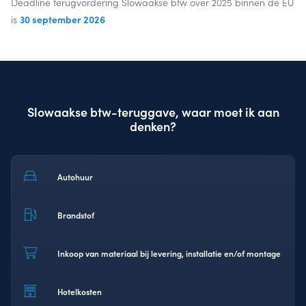
Deadline terugvordering Slowaakse btw over 2025 binnen de EU
30 september 2026
is
Slowaakse btw-teruggave, waar moet ik aan
denken?
Autohuur
Brandstof
Inkoop van materiaal bij levering, installatie en/of montage
Hotelkosten