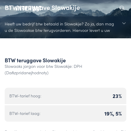
BTW teruggave Slowakije
Heeft uw bedrijf btw betaald in Slowakije? Zo ja, dan mag
u de Slowaakse btw terugvorderen. Hiervoor levert u uw
Slowaakse nota’s in bij InterVAT. InterVAT kijkt graag naar
de mogelijkheden voor uw bedrijf. Wij doen dit zelfs
wanneer u denkt of te horen krijgt, dat terugvordering
onmogelijk is. Wij kijken opnieuw naar de mogelijkheden
BTW teruggave Slowakije
voor teruggave van uw betaalde btw in Slowakije. Zo
Slowaaks jargon voor btw Slowakije: DPH
ontvang u in ieder geval niet een te laag btw-bedrag.
(Daňzpridanejhodnoty)
23%
BTW-tarief hoog:
19%, 5%
BTW-tarief laag: