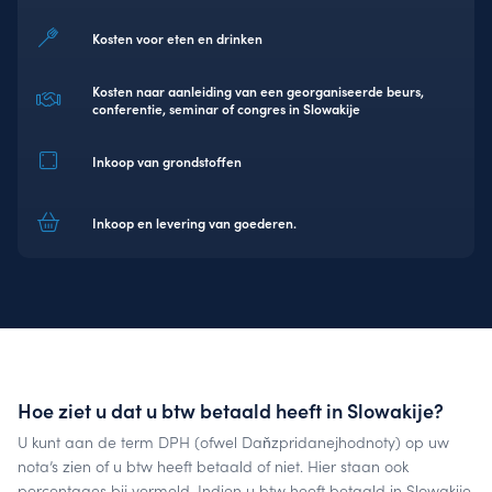
Kosten voor eten en drinken
Kosten naar aanleiding van een georganiseerde beurs,
conferentie, seminar of congres in Slowakije
Inkoop van grondstoffen
Inkoop en levering van goederen.
Hoe ziet u dat u btw betaald heeft in Slowakije?
U kunt aan de term DPH (ofwel Daňzpridanejhodnoty) op uw
nota’s zien of u btw heeft betaald of niet. Hier staan ook
percentages bij vermeld. Indien u btw heeft betaald in Slowakije,